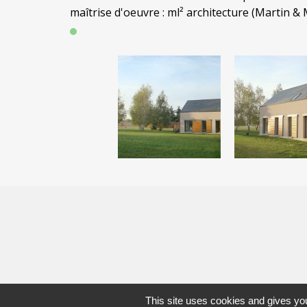
maîtrise d'oeuvre : ml² architecture (Martin &
This site uses cookies and gives you